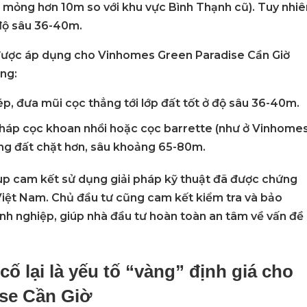
mỏng hơn 10m so với khu vực Bình Thạnh cũ). Tuy nhiê
 độ sâu 36-40m.
ược áp dụng cho
Vinhomes Green Paradise Cần Giờ
ng:
p, đưa mũi cọc thẳng tới lớp đất tốt ở độ sâu 36-40m.
háp cọc khoan nhồi hoặc cọc barrette (như ở Vinhome
ầng đất chặt hơn, sâu khoảng 65-80m.
up
cam kết sử dụng giải pháp kỹ thuật đã được chứng
 Việt Nam. Chủ đầu tư cũng cam kết
kiểm tra và bảo
nh nghiệp, giúp nhà đầu tư hoàn toàn an tâm về vấn đề
cố lại là yếu tố “vàng” định giá cho
se Cần Giờ