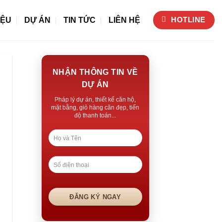
IỆU
DỰ ÁN
TIN TỨC
LIÊN HỆ
HOTLINE
NHẬN THÔNG TIN VỀ
DỰ ÁN
Pháp lý dự án, thiết kế căn hộ,
mặt bằng, giỏ hàng căn đẹp, tiến
độ thanh toán...