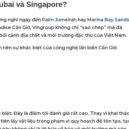
Dubai và Singapore?
ường nghĩ ngay đến
Palm Jumeirah
hay
Marina Bay Sand
dise Cần Giờ
, Vingroup không chỉ “sao chép” mà đã
bối cảnh địa chất và môi trường đặc thù của Việt Nam.
àm nên sự khác biệt của
công nghệ lấn biển Cần Giờ
:
 biệt:
Đây là điểm tôi đánh giá rất cao. Thay vì khai thá
tiên lấy vật liệu trong phạm vi quy hoạch để tôn tạo, tạ
u này không chỉ là lời hứa về bảo vệ môi trường mà còn