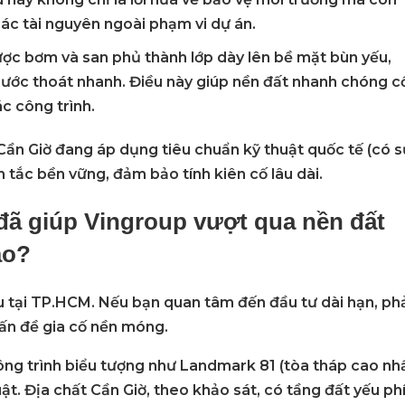
hác tài nguyên ngoài phạm vi dự án.
ợc bơm và san phủ thành lớp dày lên bề mặt bùn yếu,
nước thoát nhanh. Điều này giúp nền đất nhanh chóng c
c công trình.
Cần Giờ
đang áp dụng tiêu chuẩn kỹ thuật quốc tế (có s
n tắc bền vững, đảm bảo tính kiên cố lâu dài.
 đã giúp Vingroup vượt qua nền đất
ào?
u tại TP.HCM. Nếu bạn quan tâm đến đầu tư dài hạn, ph
vấn đề
gia cố nền móng
.
ông trình biểu tượng như
Landmark 81
(tòa tháp cao nh
ật. Địa chất Cần Giờ, theo khảo sát, có tầng đất yếu ph