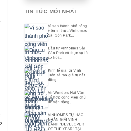
TIN TỨC MỚI NHẤT
s
.
Vì sao thành phố công
viên tri thức Vinhomes
Sài Gòn Park...
Đầu tư Vinhomes Sài
Gòn Park có thực sự là
cơ hội...
Kinh tế giải trí Vịnh
Tiên sẽ tạo giá trị bất
động...
VinWonders Hải Vân –
Tổ hợp công viên chủ
đề vận động,...
c
VINHOMES TỰ HÀO
NHẬN GIẢI VINH
o
DANH "DEVELOPER
OF THE YEAR" TẠI...