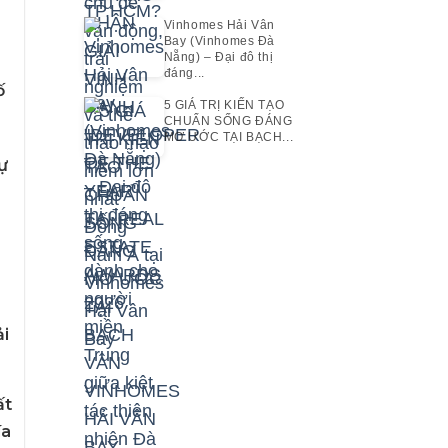
Vinhomes Hải Vân
Bay (Vinhomes Đà
Nẵng) – Đại đô thị
đáng...
ố
5 GIÁ TRỊ KIẾN TẠO
CHUẨN SỐNG ĐÁNG
MƠ ƯỚC TẠI BẠCH...
ự
ải
ất
ía