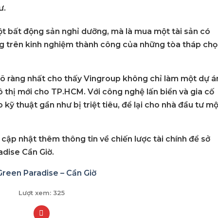
ư.
ột bất động sản nghỉ dưỡng, mà là mua một
tài sản có
ng trên kinh nghiệm thành công của những tòa tháp ch
rõ ràng nhất cho thấy
Vingroup
không chỉ làm một dự á
 thị mới
cho TP.HCM. Với công nghệ lấn biển và gia cố
kỹ thuật gần như bị triệt tiêu, để lại cho nhà đầu tư mộ
cập nhật thêm thông tin về chiến lược tài chính để sở
adise Cần
Giờ.
reen Paradise – Cần Giờ
Lượt xem:
325