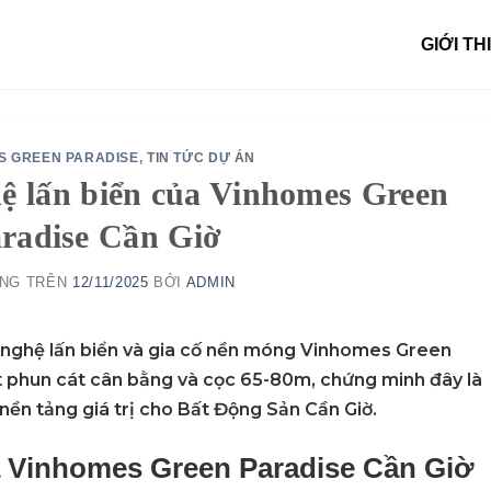
GIỚI TH
S GREEN PARADISE
,
TIN TỨC DỰ ÁN
hệ lấn biển của Vinhomes Green
radise Cần Giờ
ĂNG TRÊN
12/11/2025
BỞI
ADMIN
nghệ lấn biển và gia cố nền móng
Vinhomes Green
ật phun cát cân bằng và cọc 65-80m, chứng minh đây là
 nền tảng giá trị cho
Bất Động Sản Cần Giờ
.
 V
inhomes Green Paradise Cần Giờ