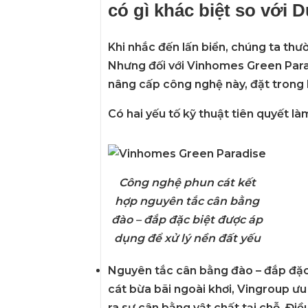
có gì khác biệt so với 
Khi nhắc đến lấn biển, chúng ta th
Nhưng đối với
Vinhomes Green Para
nâng cấp
công nghệ này, đặt trong 
Có hai yếu tố kỹ thuật tiên quyết l
Công nghệ phun cát kết
hợp nguyên tắc cân bằng
đào – đắp đặc biệt được áp
dụng để xử lý nền đất yếu
Nguyên tắc cân bằng đào – đắp đặc
cát bừa bãi ngoài khơi, Vingroup ưu 
ra sự
cân bằng vật chất
tại chỗ. Điề