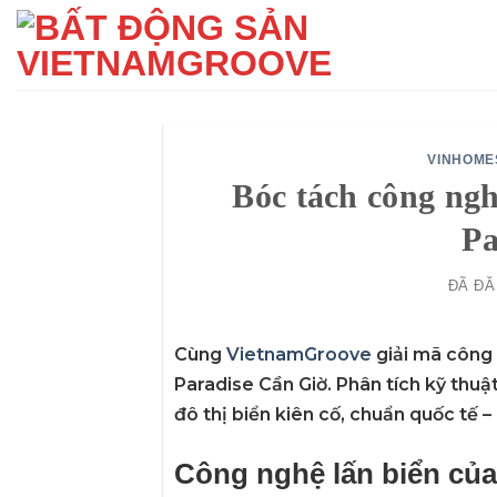
Chuyển
đến
nội
dung
VINHOME
Bóc tách công ng
Pa
ĐÃ Đ
Cùng
VietnamGroove
giải mã công 
Paradise Cần Giờ
. Phân tích kỹ thu
đô thị biển kiên cố, chuẩn quốc tế –
Công nghệ lấn biển của